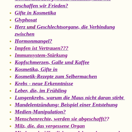
erschaffen wir Frieden?
Gifte in Kosmetika
Glyphosat
Herz
und
Geschlechtsorgan
e, d
ie Verbindung
zwischen
Hormonmangel?
Impfen ist Vertrauen???
Immunsystem-Stärkung
Kopfschmerzen, Galle und Kaffee
Kosmetika, Gifte in
Kosmetik-Rezepte zum Selbermachen
Krebs - neue Erkenntnisse
Leber, die, im Frühling
Lungenkrebs
, w
arum die Maus nicht daran stirbt
Mandelentzündung
: Beispiel einer Entstehung
Medien-Manipulation?
Menschenrechte, werden sie abgeschafft?
?
Milz, die. das vergessene Organ