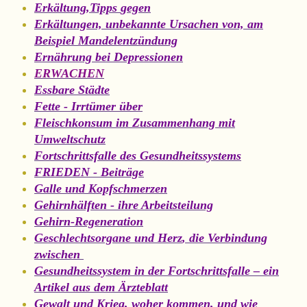
Erkältung
,
Tipps
gegen
Erkältungen,
u
nbekannte Ursachen von,
am
Beispiel Mandelentzündung
Ernährung bei Depressionen
ERWACHEN
Essbare Städte
Fette - Irrtümer über
Fleischkonsum im Zusammenhang mit
Umweltschutz
Fortschrittsfalle des Gesundheitssystems
FRIEDEN - Beiträge
Galle und Kopfschmerzen
Gehirnhälften - ihre Arbeitsteilung
Gehirn-Regeneration
Geschlechtsorgan
e
und
Herz
, d
ie Verbindung
zwischen
Gesundheitssystem in der Fortschrittsfalle – ein
Artikel aus dem Ärzteblatt
Gewalt und Krieg, woher kommen, und wie