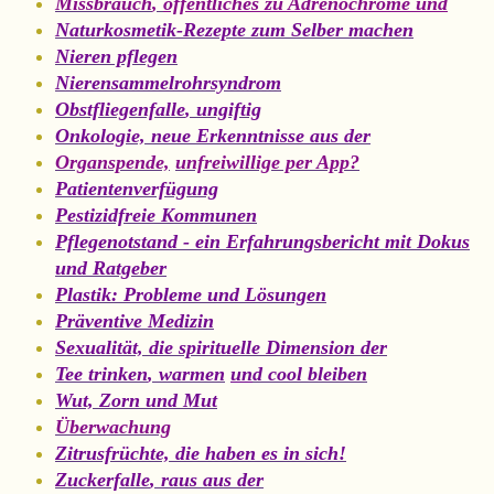
Missbrauch
,
öffentliches zu Adrenochrome und
Naturkosmetik-Rezepte zum Selber machen
N
ieren pflegen
Nierensammelrohrsyndrom
Obstfliegenfalle
, u
ngiftig
Onkologie, neue Erkenntnisse aus der
Organspende,
u
nfreiwillige per App
?
Patientenverfügung
Pestizidfreie Kommunen
Pflegenotstand - ein Erfahrungsbericht
mit Dokus
und Ratgeber
Plastik: Probleme
und Lösungen
Präventive Medizin
Sexualität, die spirituelle Dimension der
Tee trinken
, warmen
un
d cool bleiben
Wut, Zorn und Mut
Überwachung
Zitrusfrüchte, die haben es in sich!
Zuckerfalle
, r
aus aus de
r