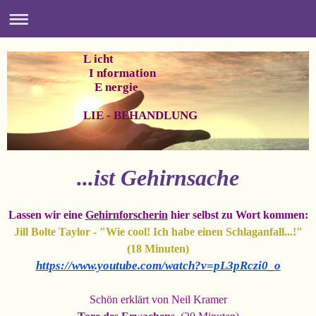
L icht
I nformation
E nergie
LIE - BEHANDLUNG
...ist Gehirnsache
Lassen wir eine
Gehirnforscherin
hier selbst zu Wort kommen:
Jill Bolte Taylor - "Wie cool! Ich habe einen Schlaganfall...!"
(18 Minuten)
https://www.youtube.com/watch?v=pL3pRczi0_o
Schön erklärt von Neil Kramer