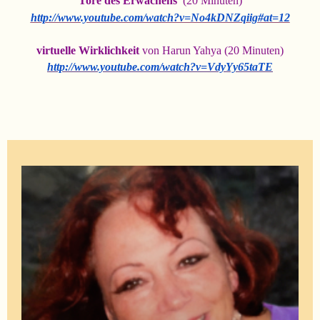
Tore des Erwachens
(20 Minuten)
http://www.youtube.com/watch?v=No4kDNZqiig#at=12
virtuelle Wirklichkeit
von Harun Yahya (20 Minuten)
http://www.youtube.com/watch?v=VdyYy65taTE